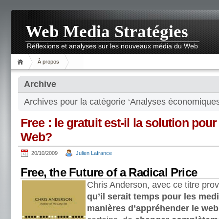
Web Media Stratégies
Réflexions et analyses sur les nouveaux média du Web
À propos
Archive
Archives pour la catégorie ‘Analyses économiques
Free : le gratuit est-il la solution pou
Web?
20/10/2009
Julien Lafrance
Free, the Future of a Radical Price
Chris Anderson, avec ce titre pro
qu’il serait temps pour les med
manières d’appréhender le web