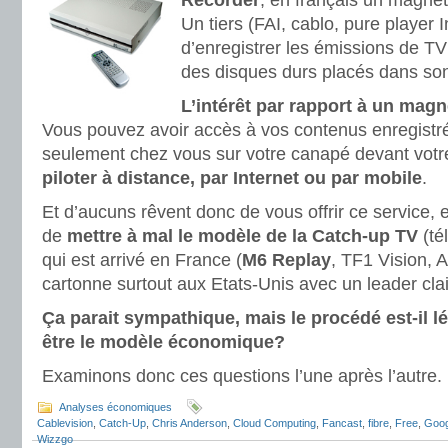
Recorder
, en français un magné
Un tiers (FAI, cablo, pure player
d’enregistrer les émissions de TV 
des disques durs placés dans so
L’intérêt par rapport à un ma
Vous pouvez avoir accès à vos contenus enregistr
seulement chez vous sur votre canapé devant votr
piloter à distance, par Internet ou par mobile
.
Et d’aucuns rêvent donc de vous offrir ce service,
de
mettre à mal le modèle de la Catch-up TV
(té
qui est arrivé en France (
M6 Replay
, TF1 Vision, 
cartonne surtout aux Etats-Unis avec un leader clai
Ça parait sympathique, mais le procédé est-il lé
être le modèle économique?
Examinons donc ces questions l’une après l’autre.
Analyses économiques
Cablevision
,
Catch-Up
,
Chris Anderson
,
Cloud Computing
,
Fancast
,
fibre
,
Free
,
Goog
Wizzgo