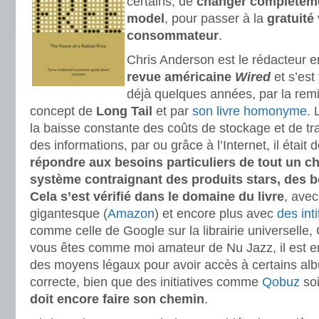
certains, de
changer complètem
model
, pour passer à la
gratuité 
consommateur
.
Chris Anderson est le rédacteur 
revue américaine
Wired
et s’est 
déjà quelques années, par la remi
concept de
Long Tail
et par
son livre homonyme
. 
la baisse constante des coûts de stockage et de tr
des informations, par ou grâce à l’Internet, il était
répondre aux besoins particuliers de tout un ch
système contraignant des produits stars, des be
Cela s’est vérifié dans le domaine du livre
, avec
gigantesque (
Amazon
) et encore plus avec
des int
comme celle de Google sur la librairie universelle,
vous êtes comme moi amateur de Nu Jazz, il est enc
des moyens légaux pour avoir accès à certains al
correcte, bien que des initiatives comme
Qobuz
soi
doit encore faire son chemin
.