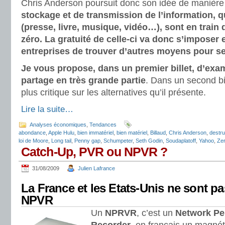
Chris Anderson poursuit donc son idée de manière
stockage et de transmission de l’information, qu
(presse, livre, musique, vidéo…), sont en train
zéro. La gratuité de celle-ci va donc s’imposer e
entreprises de trouver d’autres moyens pour se
Je vous propose, dans un premier billet, d’exam
partage en très grande partie
. Dans un second bil
plus critique sur les alternatives qu’il présente.
Lire la suite…
Analyses économiques
,
Tendances
abondance
,
Apple Hulu
,
bien immatériel
,
bien matériel
,
Billaud
,
Chris Anderson
,
destru
loi de Moore
,
Long tail
,
Penny gap
,
Schumpeter
,
Seth Godin
,
Soudaplatoff
,
Yahoo
,
Zer
Catch-Up, PVR ou NPVR ?
31/08/2009
Julien Lafrance
La France et les Etats-Unis ne sont pa
NPVR
Un
NPRVR
, c’est un
Network Pe