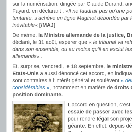
sur la numérisation, dirigée par Claude Durand, an
Fayard, en déclarant : »
Il ne faudrait pas qu’une po
tentante, s’achève en ligne Maginot débordée par
inévitable
«
[/MAJ]
De même,
la Ministre allemande de la justice, Br
déclaré, le 31 août, espérer que «
le tribunal va re
dans son ensemble, ou au moins qu’il en exclut les 
allemands
« .
Et, surprise, vendredi, le 18 septembre,
le ministr
Etats-Unis
a aussi dénoncé cet accord, en indiqua
sont contraires à l’intérêt général et soulèvent
«
de
considérables
»
, notamment en matière de
droits 
position dominante.
L’accord en question, c’est
essaie de passer avec le
pour rendre
légal
son proje
géante
. En effet, depuis 