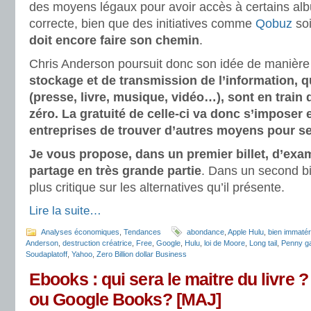
des moyens légaux pour avoir accès à certains al
correcte, bien que des initiatives comme
Qobuz
soi
doit encore faire son chemin
.
Chris Anderson poursuit donc son idée de manière
stockage et de transmission de l’information, qu
(presse, livre, musique, vidéo…), sont en train
zéro. La gratuité de celle-ci va donc s’imposer e
entreprises de trouver d’autres moyens pour se
Je vous propose, dans un premier billet, d’exam
partage en très grande partie
. Dans un second bil
plus critique sur les alternatives qu’il présente.
Lire la suite…
Analyses économiques
,
Tendances
abondance
,
Apple Hulu
,
bien immatér
Anderson
,
destruction créatrice
,
Free
,
Google
,
Hulu
,
loi de Moore
,
Long tail
,
Penny g
Soudaplatoff
,
Yahoo
,
Zero Billion dollar Business
Ebooks : qui sera le maitre du livre
ou Google Books? [MAJ]