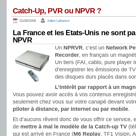
Catch-Up, PVR ou NPVR ?
31/08/2009
Julien Lafrance
La France et les Etats-Unis ne sont pa
NPVR
Un
NPRVR
, c’est un
Network Pe
Recorder
, en français un magné
Un tiers (FAI, cablo, pure player
d’enregistrer les émissions de TV 
des disques durs placés dans so
L’intérêt par rapport à un ma
Vous pouvez avoir accès à vos contenus enregistr
seulement chez vous sur votre canapé devant votr
piloter à distance, par Internet ou par mobile
.
Et d’aucuns rêvent donc de vous offrir ce service,
de
mettre à mal le modèle de la Catch-up TV
(té
qui est arrivé en France (
M6 Replay
, TF1 Vision, 