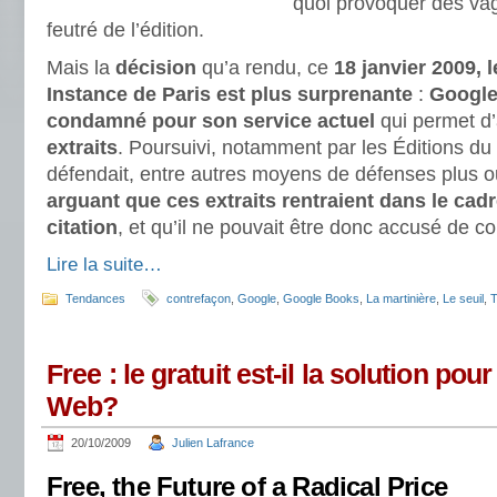
quoi provoquer des vag
feutré de l’édition.
Mais la
décision
qu’a rendu, ce
18 janvier 2009, 
Instance de Paris est plus surprenante
:
Google 
condamné pour son service actuel
qui permet d
extraits
. Poursuivi, notamment par les Éditions du
défendait, entre autres moyens de défenses plus ou
arguant que ces extraits rentraient dans le cadr
citation
, et qu’il ne pouvait être donc accusé de c
Lire la suite…
Tendances
contrefaçon
,
Google
,
Google Books
,
La martinière
,
Le seuil
,
Free : le gratuit est-il la solution pou
Web?
20/10/2009
Julien Lafrance
Free, the Future of a Radical Price