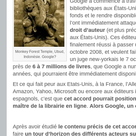
Google a commencé à trava
bibliothèques aux États-Unis
fonds et le rendre disponib
l’ont immédiatement attaq
droit d’auteur
(et plus pré
aux États-Unis). Ces éditeu
finalement réussi à passer 
octobre 2008, et veulent fai
Monkey Forest Temple, Ubud,
Indonésie. Google?
un juge new-yorkais le 7 oc
près de
6 à 7 millions de livres
, que Google a nu
années, qui pourraient être immédiatement disponi
Et ce qui fait peur aux Etats-Unis, à la France, l’A
Amazon, Yahoo, Microsoft ou encore aux éditeurs i
espagnols, c’est que
cet accord pourrait positi
maître de la librairie en ligne
.
Alors Google, un
Après avoir étudié
le contenu précis de cet acco
faire
un tour d’horizon des différents acteurs s