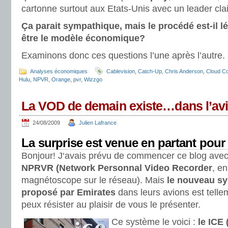
cartonne surtout aux Etats-Unis avec un leader clai
Ça parait sympathique, mais le procédé est-il lé
être le modèle économique?
Examinons donc ces questions l’une après l’autre.
Analyses économiques
Cablevision
,
Catch-Up
,
Chris Anderson
,
Cloud C
Hulu
,
NPVR
,
Orange
,
pvr
,
Wizzgo
La VOD de demain existe…dans l’av
24/08/2009
Julien Lafrance
La surprise est venue en partant pour
Bonjour! J‘avais prévu de commencer ce blog avec u
NPRVR (Network Personnal Video Recorder
, en
magnétoscope sur le réseau). Mais
le nouveau s
proposé par Emirates
dans leurs avions est telle
peux résister au plaisir de vous le présenter.
Ce système le voici :
le ICE 