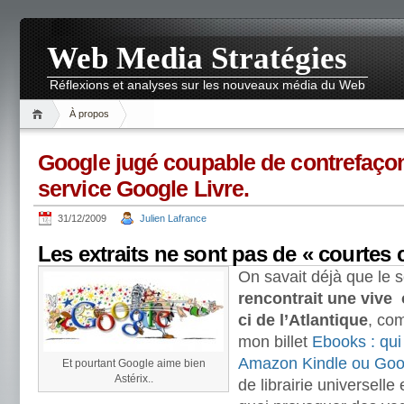
Web Media Stratégies
Réflexions et analyses sur les nouveaux média du Web
À propos
Google jugé coupable de contrefaço
service Google Livre.
31/12/2009
Julien Lafrance
Les extraits ne sont pas de « courtes c
On savait déjà que le 
rencontrait une vive 
ci de l’Atlantique
, co
mon billet
Ebooks : qui 
Amazon Kindle ou Goo
Et pourtant Google aime bien
Astérix..
de librairie universelle