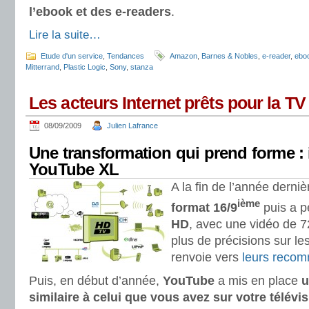
l’ebook et des e-readers
.
Lire la suite…
Etude d'un service
,
Tendances
Amazon
,
Barnes & Nobles
,
e-reader
,
ebo
Mitterrand
,
Plastic Logic
,
Sony
,
stanza
Les acteurs Internet prêts pour la T
08/09/2009
Julien Lafrance
Une transformation qui prend forme : i
YouTube XL
A la fin de l’année derniè
ième
format 16/9
puis a 
HD
, avec une vidéo de 7
plus de précisions sur le
renvoie vers
leurs reco
Puis, en début d’année,
YouTube
a mis en place
u
similaire à celui que vous avez sur votre télévis