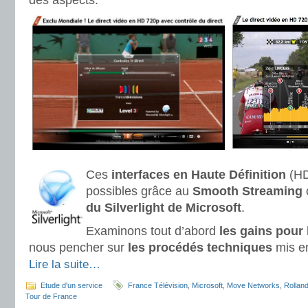
des aspects.
Ces
interfaces en Haute Définition
(HD
possibles grâce au
Smooth Streaming
o
du Silverlight de Microsoft
.
Examinons tout d’abord
les gains pour l
nous pencher sur
les procédés techniques
mis e
Lire la suite…
Etude d'un service
France Télévision
,
Microsoft
,
Move Networks
,
Rollan
Tour de France