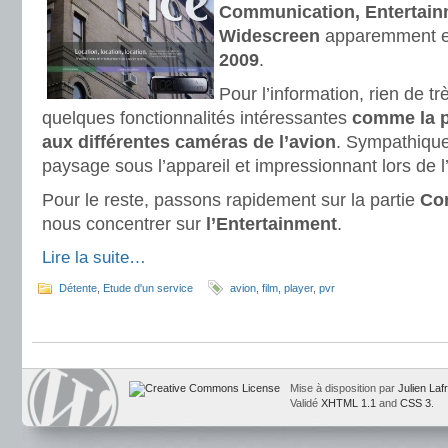
Communication, Entertainm
Widescreen
apparemment e
2009
.
Pour l’information, rien de tr
quelques fonctionnalités intéressantes
comme la p
aux différentes caméras de l’avion
. Sympathique 
paysage sous l’appareil et impressionnant lors de l’
Pour le reste, passons rapidement sur la partie
Co
nous concentrer sur
l’Entertainment
.
Lire la suite…
Détente
,
Etude d'un service
avion
,
film
,
player
,
pvr
Mise à disposition par
Julien Laf
Validé
XHTML 1.1
and
CSS 3
.