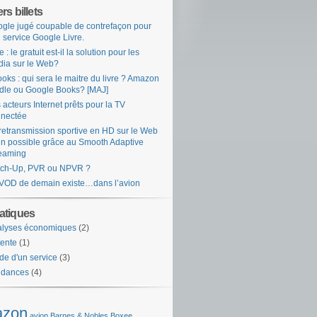
rs billets
gle jugé coupable de contrefaçon pour
 service Google Livre.
e : le gratuit est-il la solution pour les
ia sur le Web?
oks : qui sera le maitre du livre ? Amazon
dle ou Google Books? [MAJ]
 acteurs Internet prêts pour la TV
nectée
retransmission sportive en HD sur le Web
in possible grâce au Smooth Adaptive
eaming
tch-Up, PVR ou NPVR ?
VOD de demain existe…dans l’avion
tiques
alyses économiques
(2)
ente
(1)
de d'un service
(3)
ndances
(4)
zon
avion
Barnes & Nobles
Boxee