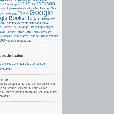
Chris Anderson
ion
Catch-Up
omputing
e-reader
ebooks
ePub
Fancast
fibre
Google
Free
ce Télévision
gle Books
Hulu
IFA
Kindle
livre
oore
Long tail
Microsoft
Mitterrand
Move
ks
Netflix
NPVR
Orange
Plastic Logic
player
oku
Rolland Garros
Seth Godin
Silverlight
Streaming
Sony
stanza
Tour de France
Wizzgo
oo
Youtube
Youtube XL
pos de l’auteur
contacter
aimer
nu de ce blog est le reflet de mes opinions et
les du Groupe Solucom. Si vous voulez
e ou faire référence au groupe Solucom, merci
ntacter.