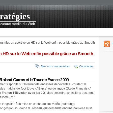
ratégies
nouveaux média du Web
ansmission sportive en HD sur le Web enfin possible grâce au Smooth
en HD sur le Web enfin possible grâce au Smooth
Allez aux commentaires
Commenter
Roland Garros et le Tour de France 2009
nts sportifs sur Internet étaient assez décevantes. Pourtant le
des matchs de
foot
(Juve c/ Barça) ou de
rugby
(Stade Français c/
re
France Télévision avec les JO
. Mais ces retransmissions posaient
lisateurs :
 longs liés à la mise en cache du flux vidéo (buffering)
 congestion soudaine du réseau, qui demandaient une nouvelle mise