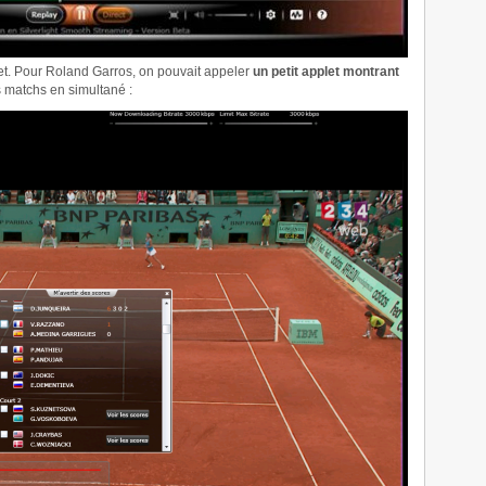
ternet. Pour Roland Garros, on pouvait appeler
un petit applet montrant
s matchs en simultané :