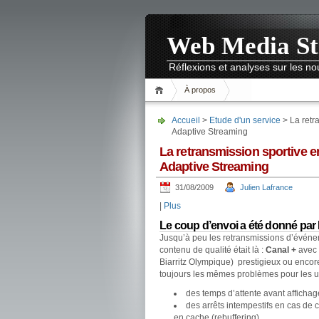
Web Media St
Réflexions et analyses sur les 
À propos
Accueil
>
Etude d'un service
> La retr
Adaptive Streaming
La retransmission sportive 
Adaptive Streaming
31/08/2009
Julien Lafrance
|
Plus
Le coup d’envoi a été donné par 
Jusqu’à peu les retransmissions d’événeme
contenu de qualité était là :
Canal +
avec 
Biarritz Olympique) prestigieux ou enco
toujours les mêmes problèmes pour les uti
des temps d’attente avant affichage
des arrêts intempestifs en cas de
en cache (rebuffering)