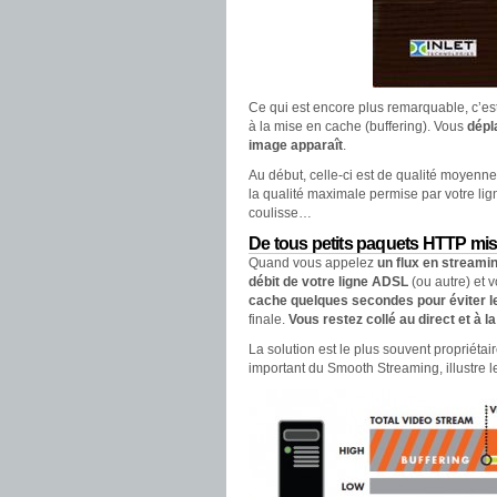
Ce qui est encore plus remarquable, c’e
à la mise en cache (buffering). Vous
dépl
image apparaît
.
Au début, celle-ci est de qualité moyenne
la qualité maximale permise par votre lig
coulisse…
De tous petits paquets HTTP mi
Quand vous appelez
un flux en streami
débit de votre ligne ADSL
(ou autre) et 
cache quelques secondes pour éviter 
finale.
Vous restez collé au direct et à la
La solution est le plus souvent propriéta
important du Smooth Streaming, illustre l