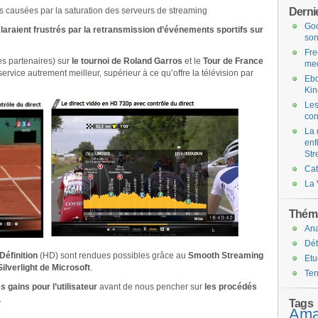
Dernie
ves causées par la saturation des serveurs de streaming
Goo
éclaraient frustrés par la retransmission d’événements sportifs sur
son
Fre
es partenaires) sur
le tournoi de
Roland Garros
et le
Tour de France
med
ervice autrement meilleur, supérieur à ce qu’offre la télévision par
Ebo
Kin
Les
con
La 
enf
Str
Ca
La 
Théma
An
Dét
Définition
(HD) sont rendues possibles grâce au
Smooth Streaming
Etu
Silverlight de Microsoft
.
Te
es gains pour l’utilisateur
avant de nous pencher sur
les procédés
.
Tags
Ama