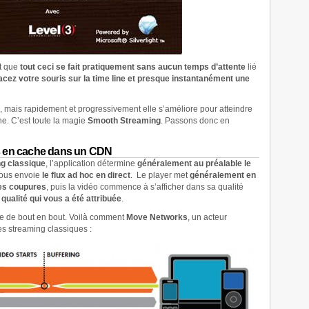
st que
tout ceci se fait pratiquement sans aucun temps d’attente
lié
acez votre souris sur la time line et presque instantanément une
, mais rapidement et progressivement elle s’améliore pour atteindre
ne. C’est toute la magie
Smooth Streaming
. Passons donc en
s en cache dans un CDN
ng classique
, l’application détermine
généralement au préalable le
vous envoie
le flux ad hoc en direct
. Le player met
généralement en
les coupures
, puis la vidéo commence à s’afficher dans sa qualité
 qualité qui vous a été attribuée
.
ire de bout en bout. Voilà comment
Move Networks
, un acteur
es streaming classiques :