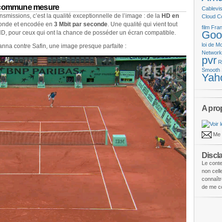
s commune mesure
Cablevis
nsmissions, c’est la qualité exceptionnelle de l’image : de la
HD en
Cloud C
conde et encodée en
3 Mbit par seconde
. Une qualité qui vient tout
film
Fran
Goo
 HD, pour ceux qui ont la chance de posséder un écran compatible.
loi de M
anna contre Safin, une image presque parfaite :
Networ
pvr
R
Smooth 
Yah
A pro
Me 
Discl
Le conte
non cel
connaîtr
de me co