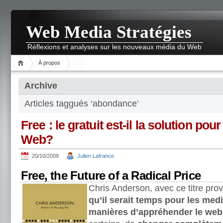
Web Media Stratégies
Réflexions et analyses sur les nouveaux média du Web
À propos
Archive
Articles taggués ‘abondance’
Free : le gratuit est-il la solution pou
Web?
20/10/2009
Julien Lafrance
Free, the Future of a Radical Price
Chris Anderson, avec ce titre pro
qu’il serait temps pour les med
manières d’appréhender le web