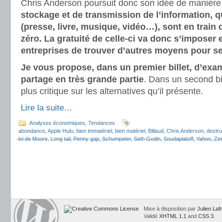
Chris Anderson poursuit donc son idée de manière
stockage et de transmission de l’information, qu
(presse, livre, musique, vidéo…), sont en train
zéro. La gratuité de celle-ci va donc s’imposer e
entreprises de trouver d’autres moyens pour se
Je vous propose, dans un premier billet, d’exam
partage en très grande partie
. Dans un second bil
plus critique sur les alternatives qu’il présente.
Lire la suite…
Analyses économiques
,
Tendances
abondance
,
Apple Hulu
,
bien immatériel
,
bien matériel
,
Billaud
,
Chris Anderson
,
destru
loi de Moore
,
Long tail
,
Penny gap
,
Schumpeter
,
Seth Godin
,
Soudaplatoff
,
Yahoo
,
Zer
Mise à disposition par
Julien Laf
Validé
XHTML 1.1
and
CSS 3
.