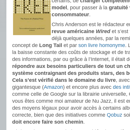
certains, de
changer complètem
model
, pour passer à la
gratuité 
consommateur
.
Chris Anderson est le rédacteur 
revue américaine
Wired
et s’est 
déjà quelques années, par la remi
concept de
Long Tail
et par
son livre homonyme
. 
la baisse constante des coûts de stockage et de tr
des informations, par ou grâce à l’Internet, il était
répondre aux besoins particuliers de tout un ch
système contraignant des produits stars, des be
Cela s’est vérifié dans le domaine du livre
, avec
gigantesque (
Amazon
) et encore plus avec
des int
comme celle de Google sur la librairie universelle,
vous êtes comme moi amateur de Nu Jazz, il est enc
des moyens légaux pour avoir accès à certains al
correcte, bien que des initiatives comme
Qobuz
soi
doit encore faire son chemin
.