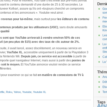
ost rolls
). Pour le moment, YouTube s’est limité aux pre-rolls (format
Dernie
 avant le contenu demandé d’une durée de 25 à 30 secondes. Le
veer Kothari, assure qu’ils ont «toujours cherché un compromis
Goo
e contenus et les annonceurs ». Youtube veut ainsi :
son
Fre
e revenus pour lui-même
, mais surtout pour
les éditeurs de contenu
med
Ebo
contenus produits par les utilisateurs (UGC)
, sans doute amusants
Kin
 qualité
Les
s sont que YouTube arriverait à vendre environ 50% de ces
con
 (un peu plus de $15) avec des taux de clic autour de 2%.
La 
enf
suite, il avait lancé, assez discrètement, un nouveau service en
Str
nvier,
YouTube XL
, accessible uniquement à partir de la Playstation 3
 la Nintendo Wii.
Depuis juin, ce service est accessible
à partir de
Ca
importe quel navigateur Internet, mais aussi à partir des
postes de
La 
 soit le moyen.
Et YouTube annonce vouloir rendre ce service
férentes.
Théma
t pour examiner ce qui se fait
en matière de connexions de TV à
An
Dét
Etu
Te
tflix
,
Roku
,
Yahoo
,
Youtube
,
Youtube XL
Tags
Ama