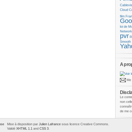
Cablevis
Cloud C
film
Fran
Goo
loi de M
Networ
pvr
R
Smooth 
Yah
A pro
Me 
Discl
Le conte
non cel
connaîtr
de me co
Mise à disposition par
Julien Lafrance
sous licence Creative Commons.
Validé
XHTML 1.1
and
CSS 3
.