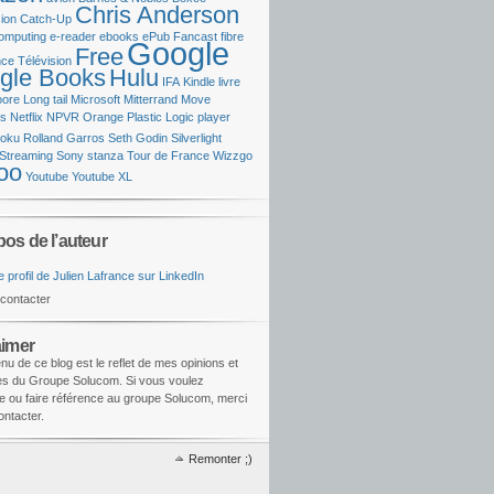
Chris Anderson
ion
Catch-Up
omputing
e-reader
ebooks
ePub
Fancast
fibre
Google
Free
ce Télévision
gle Books
Hulu
IFA
Kindle
livre
oore
Long tail
Microsoft
Mitterrand
Move
ks
Netflix
NPVR
Orange
Plastic Logic
player
oku
Rolland Garros
Seth Godin
Silverlight
Streaming
Sony
stanza
Tour de France
Wizzgo
oo
Youtube
Youtube XL
pos de l’auteur
contacter
aimer
nu de ce blog est le reflet de mes opinions et
les du Groupe Solucom. Si vous voulez
e ou faire référence au groupe Solucom, merci
ntacter.
Remonter ;)