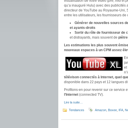
visualisation de votre vidéo
(pre, mid et p
qu’a inauguré Hulu) avec des publicités
directeur de YouTube au Royaume-Uni, Su
entre les utilisateurs, les fournisseurs d
Générer de nouvelles sources d
et ayants-droits
Sortir du rôle de fournisseur de 
et distrayants, mais souvent de
piètre
Les estimations les plus souvent émise
nouveaux espaces à un CPM assez élevé
En
ja
et
n’
télévison connectés à Internet, quel que
disponible dans 22 pays et 12 langues dif
Profitons-en pour revenir sur ce service e
l’Internet
(connected TV).
Lire la suite…
Tendances
Amazon
,
Boxee
,
IFA
,
Ne