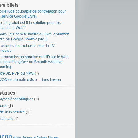
rs billets
gle jugé coupable de contrefaçon pour
 service Google Livre.
e : le gratuit est-il la solution pour les
ia sur le Web?
oks : qui sera le maitre du livre ? Amazon
dle ou Google Books? [MAJ]
 acteurs Internet prêts pour la TV
nectée
retransmission sportive en HD sur le Web
in possible grâce au Smooth Adaptive
eaming
tch-Up, PVR ou NPVR ?
VOD de demain existe…dans l’avion
tiques
alyses économiques
(2)
ente
(1)
de d'un service
(3)
ndances
(4)
zon
avion
Barnes & Nobles
Boxee