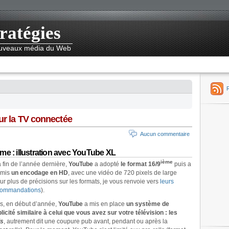
ratégies
nouveaux média du Web
our la TV connectée
Aucun commentaire
me : illustration avec YouTube XL
ième
a fin de l’année dernière,
YouTube
a adopté
le format 16/9
puis a
rmis
un encodage en HD
, avec une vidéo de 720 pixels de large
ur plus de précisions sur les formats, je vous renvoie vers
leurs
commandations
).
s, en début d’année,
YouTube
a mis en place
un système de
licité similaire à celui que vous avez sur votre télévision : les
ls
, autrement dit une coupure pub avant, pendant ou après la