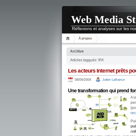
Web Media St
Réflexions et analyses sur les 
À propos
Archive
Articles taggués ‘IFA’
Les acteurs Internet prêts p
08/09/2009
Julien Lafrance
Une transformation qui prend for
A l
pe
(po
re
Pui
pub
rol