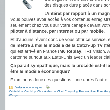
des disques durs placés dans so
L’intérêt par rapport à un ma
Vous pouvez avoir accès à vos contenus enregistr
seulement chez vous sur votre canapé devant votr
piloter à distance, par Internet ou par mobile
.
Et d’aucuns rêvent donc de vous offrir ce service,
de
mettre à mal le modèle de la Catch-up TV
(té
qui est arrivé en France (
M6 Replay
, TF1 Vision, 
cartonne surtout aux Etats-Unis avec un leader clai
Ça parait sympathique, mais le procédé est-il lé
être le modèle économique?
Examinons donc ces questions l’une après l’autre.
Analyses économiques
Cablevision
,
Catch-Up
,
Chris Anderson
,
Cloud Computing
,
Fancast
,
fibre
,
Free
,
Goog
Wizzgo