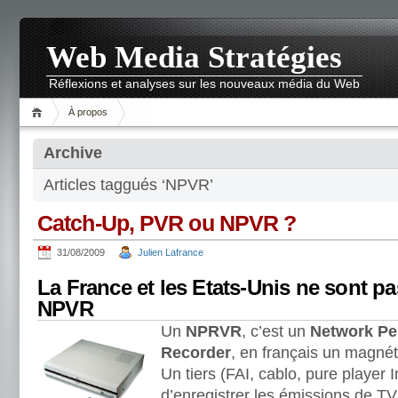
Web Media Stratégies
Réflexions et analyses sur les nouveaux média du Web
À propos
Archive
Articles taggués ‘NPVR’
Catch-Up, PVR ou NPVR ?
31/08/2009
Julien Lafrance
La France et les Etats-Unis ne sont pa
NPVR
Un
NPRVR
, c’est un
Network Pe
Recorder
, en français un magné
Un tiers (FAI, cablo, pure player
d’enregistrer les émissions de TV 