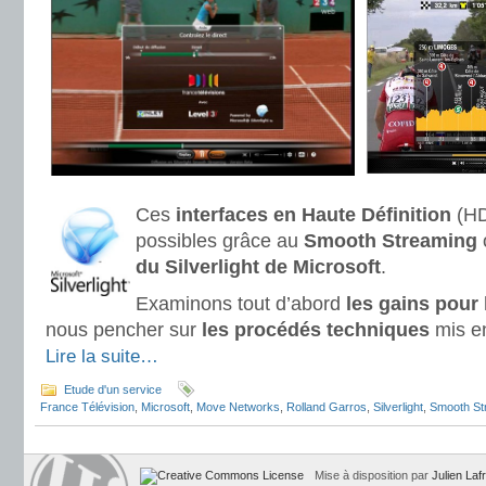
Ces
interfaces en Haute Définition
(HD
possibles grâce au
Smooth Streaming
o
du Silverlight de Microsoft
.
Examinons tout d’abord
les gains pour l
nous pencher sur
les procédés techniques
mis e
Lire la suite…
Etude d'un service
France Télévision
,
Microsoft
,
Move Networks
,
Rolland Garros
,
Silverlight
,
Smooth St
Mise à disposition par
Julien Laf