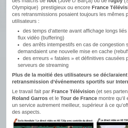
des matchs de
foot
(Juve c/ Barça) ou de
rugby
(S
Olympique) prestigieux ou encore
France Télévis
ces retransmissions posaient toujours les mêmes 
utilisateurs :
des temps d’attente avant affichage longs liés
flux vidéo (buffering)
des arrêts intempestifs en cas de congestion 
demandaient une nouvelle mise en cache (rebuff
des erreurs « fatales » et définitives causées 
serveurs de streaming
Plus de la moitié des utilisateurs se déclaraient
retransmission d’événements sportifs sur Inter
Le travail fait par
France Télévision
(et ses parten
Roland Garros
et le
Tour de France
montre qu’il 
un service autrement meilleur, supérieur à ce qu’off
des aspects.