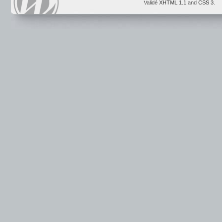
Validé
XHTML 1.1
and
CSS 3
.