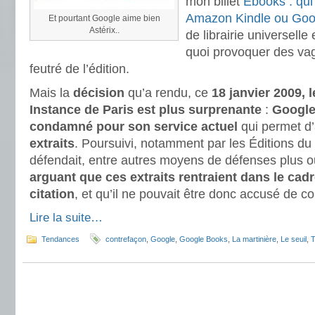
mon billet
Ebooks : qui 
Amazon Kindle ou Goo
Et pourtant Google aime bien
Astérix..
de librairie universelle
quoi provoquer des vag
feutré de l’édition.
Mais la
décision
qu’a rendu, ce
18 janvier 2009, 
Instance de Paris est plus surprenante
:
Google 
condamné pour son service actuel
qui permet d
extraits
. Poursuivi, notamment par les Éditions du
défendait, entre autres moyens de défenses plus ou
arguant que ces extraits rentraient dans le cadr
citation
, et qu’il ne pouvait être donc accusé de c
Lire la suite…
Tendances
contrefaçon
,
Google
,
Google Books
,
La martinière
,
Le seuil
,