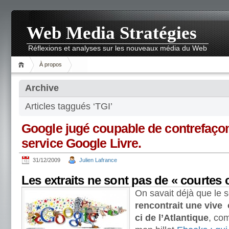
Web Media Stratégies
Réflexions et analyses sur les nouveaux média du Web
À propos
Archive
Articles taggués ‘TGI’
Google jugé coupable de contrefaço
service Google Livre.
31/12/2009
Julien Lafrance
Les extraits ne sont pas de « courtes c
On savait déjà que le 
rencontrait une vive 
ci de l’Atlantique
, co