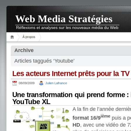
Web Media Stratégies
Réflexions et analyses sur les nouveaux média du Web
À propos
Archive
Articles taggués ‘Youtube’
Les acteurs Internet prêts pour la T
08/09/2009
Julien Lafrance
Une transformation qui prend forme : i
YouTube XL
A la fin de l’année derniè
ième
format 16/9
puis a 
HD
, avec une vidéo de 7