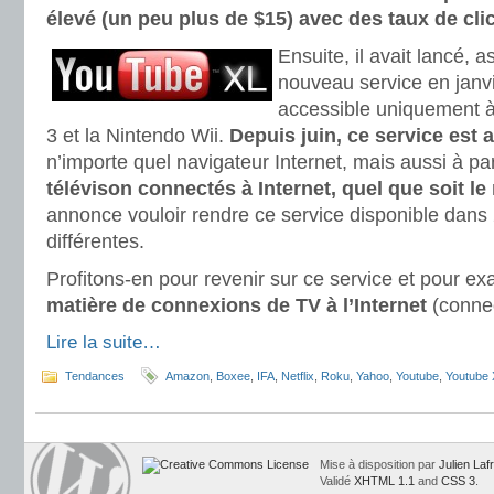
élevé (un peu plus de $15) avec des taux de cli
Ensuite, il avait lancé, 
nouveau service en janv
accessible uniquement à 
3 et la Nintendo Wii.
Depuis juin, ce service est 
n’importe quel navigateur Internet, mais aussi à pa
télévison connectés à Internet, quel que soit l
annonce vouloir rendre ce service disponible dans
différentes.
Profitons-en pour revenir sur ce service et pour ex
matière de connexions de TV à l’Internet
(conne
Lire la suite…
Tendances
Amazon
,
Boxee
,
IFA
,
Netflix
,
Roku
,
Yahoo
,
Youtube
,
Youtube 
Mise à disposition par
Julien Laf
Validé
XHTML 1.1
and
CSS 3
.