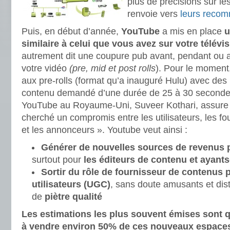
plus de précisions sur le
renvoie vers
leurs reco
Puis, en début d’année,
YouTube
a mis en place
u
similaire à celui que vous avez sur votre télévis
autrement dit une coupure pub avant, pendant ou ap
votre vidéo
(pre, mid et post rolls
). Pour le moment,
aux pre-rolls (format qu’a inauguré Hulu) avec des 
contenu demandé d’une durée de 25 à 30 secondes
YouTube au Royaume-Uni, Suveer Kothari, assure q
cherché un compromis entre les utilisateurs, les f
et les annonceurs ». Youtube veut ainsi :
Générer de nouvelles sources de revenus 
surtout pour
les éditeurs de contenu et ayants
Sortir du rôle de fournisseur de contenus p
utilisateurs (UGC)
, sans doute amusants et dis
de
piètre qualité
Les estimations les plus souvent émises sont q
à vendre environ 50% de ces nouveaux espace